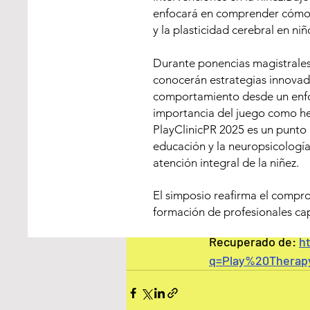
Ware, J.
enfocará en comprender cómo el
y la plasticidad cerebral en niñ
with Au
Durante ponencias magistrales, 
case De
conocerán estrategias innovado
comportamiento desde un enfoq
El estudio titulad
importancia del juego como her
efectividad de la 
PlayClinicPR 2025 es un punto 
educación y la neuropsicología 
estudio es evaluar
atención integral de la niñez.
de comunicación y 
terapia de juego p
El simposio reafirma el comprom
mejora sus habilid
formación de profesionales cap
Recuperado de: 
h
q=Play%20Therap