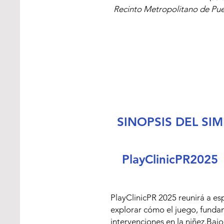
Student
Recinto Metropolitano de Puer
El estudio titulad
universitarios con
impacto del TDAH e
investiga cómo el 
bienestar emocion
universitarios con
importancia de in
general.
SINOPSIS DEL SI
Recuperado de: 
h
q=play%20thera
PlayClinicPR2025
PlayClinicPR 2025 reunirá a esp
explorar cómo el juego, fundam
intervenciones en la niñez.Bajo