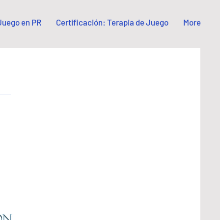
 Juego en PR
Certificación: Terapia de Juego
More
olitano
hild
Early
 y Maestro para 
to de un programa 
e el niño y el 