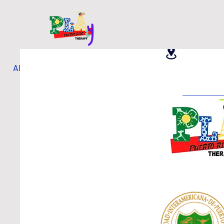
Thu Aug 7,2
Teatro de l
All Posts
Miller, L
Teacher 
La Certificaci
Childho
El estudio titulad
Educadores de la P
de entrenamiento p