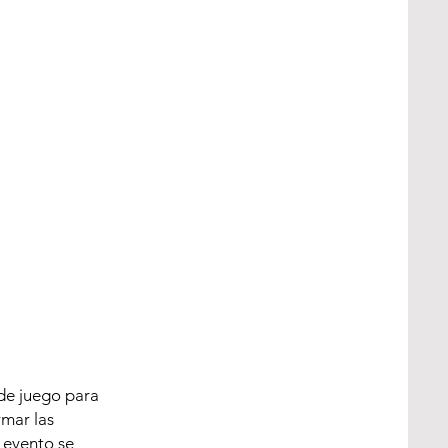
diantes 
H)" examina el 
l estudio 
ciales y el 
estudiantes 
o que destaca la 
ncionamiento 
 de juego para
rmar las
l evento se