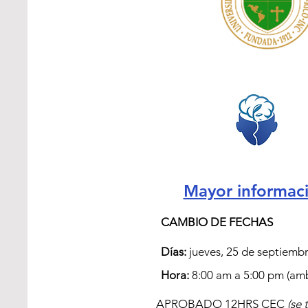
maestro. El estudi
como los resultado
entrenamiento en l
impacto positivo e
la importancia de 
establecimiento de
Recuperado de: 
ht
Mayor informaci
CAMBIO DE FECHAS
McKelvy,
Días:
jueves, 25 de septiembr
and Emot
Hora:
8:00 am a 5:00 pm (amb
APROBADO 12HRS CEC
(se 