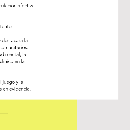
Children
ulación afectiva
 Single-
stentes
 destacará la
r" investiga la 
comunitarios.
a. El objetivo del 
ud mental, la
línico en la
lidades sociales, 
s indican que la 
tismo, ya que 
l juego y la
s en evidencia.