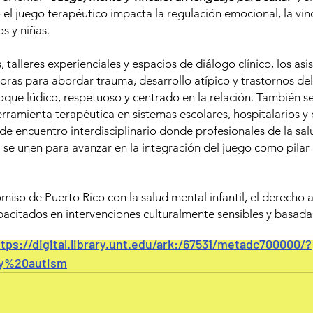
 (2014). Play Therapy for 
 juego terapéutico impacta la regulación emocional, la vinc
os y niñas.
tism Spectrum Disorder: A
talleres experienciales y espacios de diálogo clínico, los asi
sign.
ras para abordar trauma, desarrollo atípico y trastornos del
ue lúdico, respetuoso y centrado en la relación. También se
o "Play Therapy for Children with Autism Spectrum Disorde
ramienta terapéutica en sistemas escolares, hospitalarios y 
terapia de juego en niños con trastorno del espectro autist
de encuentro interdisciplinario donde profesionales de la sal
se unen para avanzar en la integración del juego como pilar c
 cómo la terapia de juego puede ayudar a mejorar las habi
de desarrollo en niños con este trastorno. Los resultado
uede ser una intervención efectiva para los niños con au
iso de Puerto Rico con la salud mental infantil, el derecho a
ades sociales, su comunicación y su desarrollo general.
acitados en intervenciones culturalmente sensibles y basada
ttps://digital.library.unt.edu/ark:/67531/metadc700000/?
y%20autism