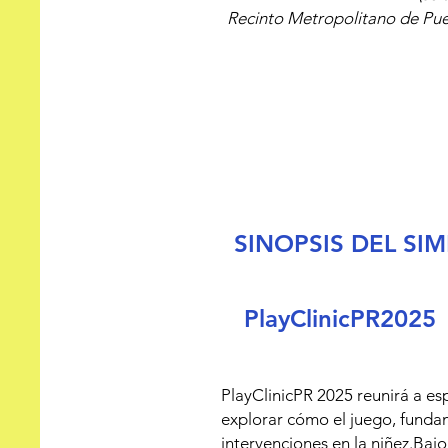
Las camisas se estaran entrega
Recinto Metropolitano de Puer
SINOPSIS DEL SI
PlayClinicPR2025
PlayClinicPR 2025 reunirá a esp
explorar cómo el juego, fundam
intervenciones en la niñez.Bajo