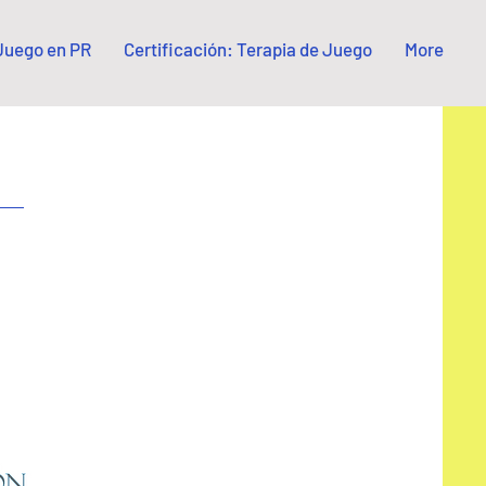
 Juego en PR
Certificación: Terapia de Juego
More
olitano
osio de Terapia de
Out of Stock