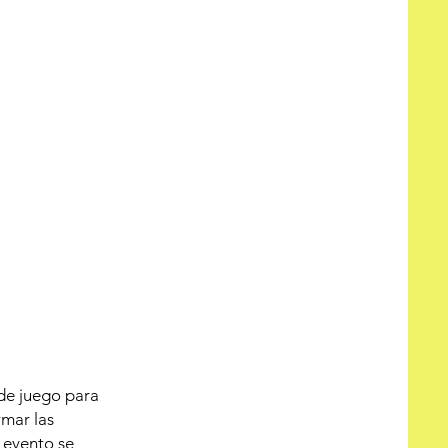
 de juego para
rmar las
l evento se