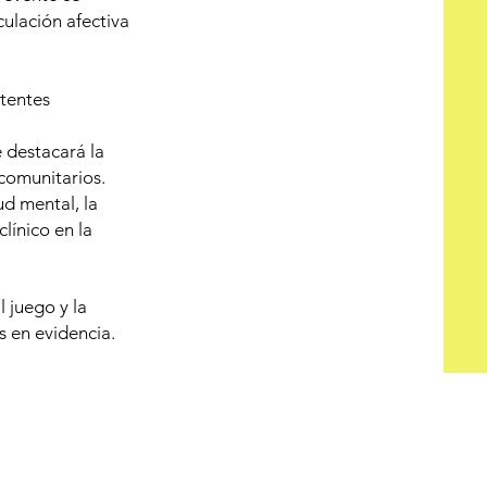
ulación afectiva
stentes
 destacará la
comunitarios.
ud mental, la
línico en la
l juego y la
s en evidencia.