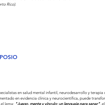
ndo el día del evento.
to Rico).
MPOSIO
ecialistas en salud mental infantil, neurodesarrollo y terapia
entado en evidencia clínica y neurocientífica, puede transfo
 el lema:
"Juego, mente y vínculo: un lenguaje para sanar"
, e