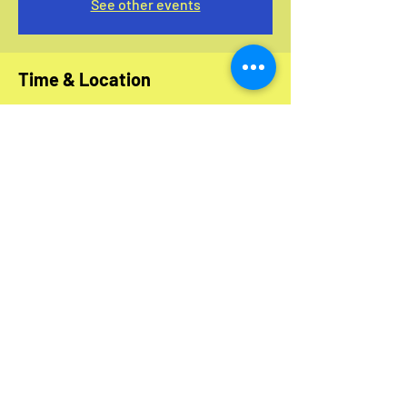
See other events
Time & Location
07 ago 2025, 8:00 – 8:05
San Juan, 9W9C+MR9, C. Francisco Seín, San
Juan, 00917, Puerto Rico
Guests
See All
Share this event